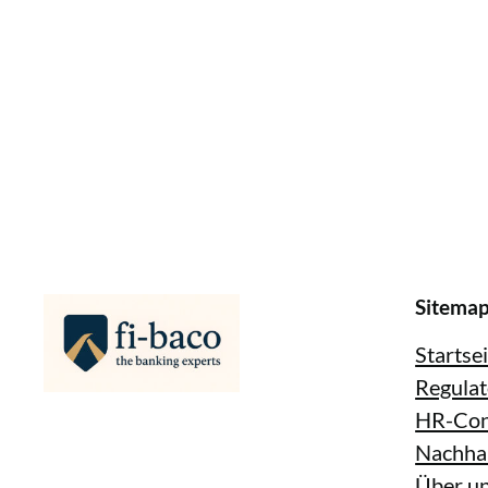
Sitema
Startse
Regulat
HR-Con
Nachhal
Über u